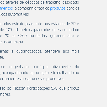
o através de décadas de trabalho, associado
amentos
, a companhia fabrica
produtos
para as
ticas automotivas.
onados estrategicamente nos estados de SP e
s de 270 mil metros quadrados que acomodam
de 70 a 3.200 toneladas, gerando alta e
transformação.
dernas e automatizadas, atendem aos mais
de.
de engenharia participa ativamente do
s, acompanhando a produção e trabalhando no
 permanentes nos processos produtivos.
sa da Plascar Participações S.A., que produz
hores.