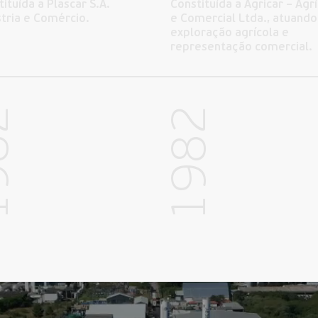
ituída a Plascar S.A.
Constituída a Agricar – Agr
stria e Comércio.
e Comercial Ltda., atuando
exploração agrícola e
representação comercial.
82
1982