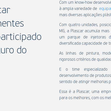
Com um know-how desenvolvid
car
à ampla variedade de
equip
mais diversas aplicações plás
nentes
Com quatro unidades, posici
MG, a Plascar acumula mai
participado
um parque de injetoras 
diversificada capacidade de 
uro do
As linhas de pintura, mo
rigorosos critérios de qualida
E o time especializado 
desenvolvimento de produto
sentido de atingir melhorias
Essa é a Plascar, uma empre
para os melhores, com os mel