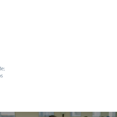
de;
os