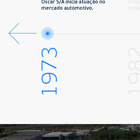
1963:
Oscar S/A inicia atuação no
Const
A Indústria
mercado automotivo.
Indú
rracha.
1973
19